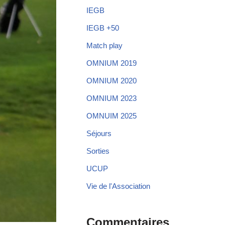
IEGB
IEGB +50
Match play
OMNIUM 2019
OMNIUM 2020
OMNIUM 2023
OMNUIM 2025
Séjours
Sorties
UCUP
Vie de l'Association
Commentaires