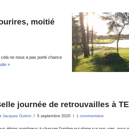
urires, moitié
et cela ne nous a pas porté chance
uite »
elle journée de retrouvailles à 
ar
Jacques Guérin
5 septembre 2020
1 commentaire
us étions nombreux à chasser l’ombre qui plane sur nos vies, pour g