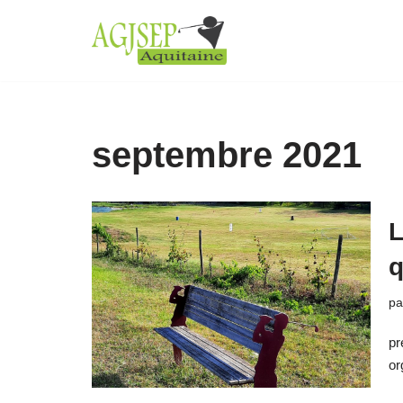
Aller
au
contenu
septembre 2021
L
q
p
pr
or