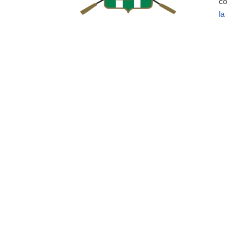
co
la