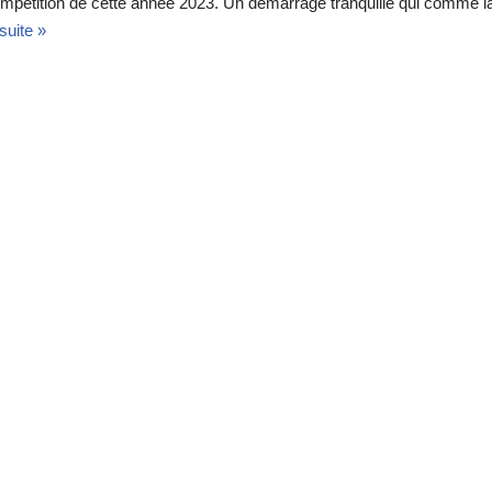
mpétition de cette année 2023. Un démarrage tranquille qui comme 
 suite »