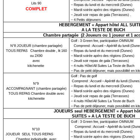
Lits 90
– Repas du lundi et du mercredi (Dunes)
COMPLET
– Mardi soirée apéro des régions (Dunes)
– Jeudi soir repas de gala (Terrasses) .
– 4 Petits déjeuners
HEBERGEMENT « Appart hôtel ALL SUIT
A LA TESTE DE BUCH
Chambre partagée (2 Joueurs ou 1 joueur et 1 a
Golf : 3 Green fee, parti
N°8 JOUEUR (chambre partagée)
Comprend : Accueil – Apéritif du lundi (Dun
TOUS REPAS Chambre double , lit 160
– Repas du lundi et du mercredi (Dunes)
ou 2X90
– Mardi soirée apéro des régions (Dunes)
avec
– Jeudi soir repas de gala (Terrasses)
kitchenette
– 4 nuits Hôtel All Suites La Teste de Buch
– Pas de petit déjeuner, mais possibilité en ki
Golf : Pas 
Comprend : Accueil – Apéritif du lundi (Dune
N°9
– Repas du lundi et du mercredi (Dunes)
ACCOMPAGNANT (chambre partagée)
– Mardi soirée apéro des régions (Dunes)
TOUS REPAS Chambre double avec
– Jeudi soir repas de gala (Terrasses)
kitchenette
– 4 nuits Hôtel All Suites La Teste de Buch
– Pas de petit déjeuner, mais possibilité en ki
JOUEURS seul HEBERGEMENT « Appart hôt
SUITES » A LA TESTE DE BUCH
Golf : 3 Green fee, parti
Comprend : Accueil – Apéritif du lundi (Du
N°10
– Repas du lundi et du mercredi (Dunes)
JOUEUR SEUL TOUS REPAS
– Mardi soirée apéro des régions (Dunes)
Chambre individuelle, avec