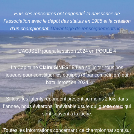
Puis ces rencontres ont engendré la naissance de
l‘association avec le dépôt des statuts en 1985 et la création
d’un championnat.
Davantage de renseignements ici.
L’AGJSEP jouera la saison 2024 en POULE 4
La Capitaine
Claire GINESTET
va solliciter tous nos
joueurs pour constituer les équipes (8 par compétition) qui
batailleront en 2024
Si tous les talents répondent présent au moins 2 fois dans
l’année, nous éviterons l’inévitable usure qui guette ceux qui
sont souvent à la tâche.
Toutes les informations concernant ce championnat sont sur