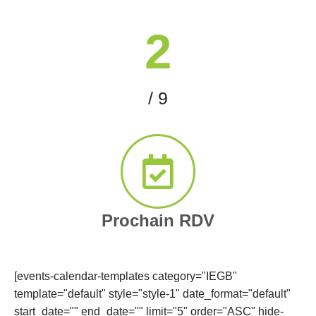
2
/ 9
Prochain RDV
[events-calendar-templates category="IEGB"
template="default" style="style-1" date_format="default"
start_date="" end_date="" limit="5" order="ASC" hide-