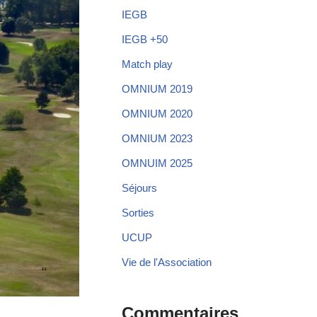
IEGB
IEGB +50
Match play
OMNIUM 2019
OMNIUM 2020
OMNIUM 2023
OMNUIM 2025
Séjours
Sorties
UCUP
Vie de l'Association
Commentaires