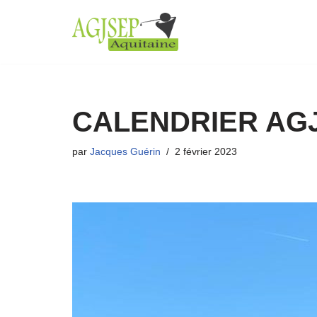
Aller
au
contenu
CALENDRIER AGJ
par
Jacques Guérin
2 février 2023