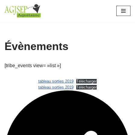
Aller
au
contenu
Évènements
[tribe_events view= »list »]
tableau sorties 2019
Télécharger
tableau sorties 2019
Télécharger